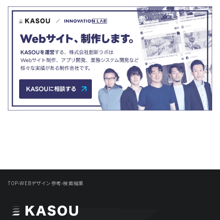
店舗・施設紹介
ポートフォリオ
129
46
料金表
規約/法律に基づく表記
採用サイト
キャンペーン
97
16
CSR
カート
デザイン
ローディング
ログイン
写真が特徴的なサイト
テキストが特徴的なサイト
431
158
決済画面
イラストが特徴的なサイト
多言語対応
346
101
パーツから検索
アニメーションが特徴的なサ
動画が特徴的なサイト
95
297
スライダー
イト
スクロール追従
スマホ特化・モバイルファース
68
レイアウトが特徴的なサイト
290
ト
リピートアニメーション
ハンバーガーメニュー
パーツ
動画
TOP
›
WEBデザイン参考
›
検索結果
モーダル
スライダー
動画
365
212
ローディング
スクロール追従
モーダル
362
87