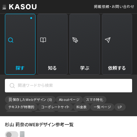
掲載依頼・お問い合わせ
業界
クリエイティブ制作
Web・クラウドサービス
229
34
飲食・食品・飲料
美容
173
31
エンタメ・趣味・娯楽
旅行・ホテル・観光
161
30
探す
知る
学ぶ
依頼する
製品・工業・素材
就職・人材サービス
94
28
IT・システム
広告・マーケティング
87
27
保存したWebデザイン (
0
)
Aboutページ
スマホ特化
事業・組織
インテリア・雑貨
84
23
テキストが特徴的
コーポレートサイト
料金表
一覧ページ
LP
不動産・建築・施設
金融・保険・会計・法律
78
23
アニメーション
採用サイト
特設サイト
カラーで検索
杉山 莉奈のWEBデザイン参考一覧
ファッション・アクセサリー
インフラ
75
22