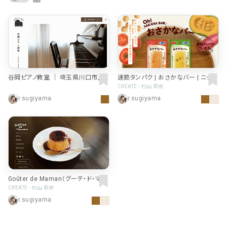
ポータルサイト･メディア･マガ
車・バイク他
22
64
ジンWEB
人気の検索ワード
シンプル
スタイリッシュ
楽しい
にぎやかな
CSR・サスティナビリティ
18
教育・学校
51
インパクトのある
かっこいい
暖かみのある
統一性のある
おもしろい
グリッドデザイン
かわいい
鮮やか
美しい
アート
16
暮らし商品・サービス
42
落ち着きのある
高級感
イケてるレイアウト
ウェディング
15
医療・ヘルスケア・健康
39
谷岡ピアノ教室 │ 埼玉県川口市上
速筋タンパク | おさかなバー | ニッス
下層ページから検索
青木西のピアノ教室
イ | たんぱく質 | プロテインバー
CREATE - 杉山 莉奈
Aboutページ
その他
5
行政・NPO・団体・協会
35
r.sugiyama
r.sugiyama
投稿一覧(記事/商品など)
形式
投稿詳細(記事/商品など)
サービス紹介
コーポレートサイト
サービス紹介
389
90
お問い合わせ
採用サイト
商品・製品紹介
LP (ランディングページ)
225
89
プライバシーポリシー
Goûter de Maman（グーテ・ド・ママ
ン）
CREATE - 杉山 莉奈
特設サイト
EC・Webサービス
216
75
よくある質問
r.sugiyama
会社情報
企画・プロモーション
メディア・ポータル
130
71
メニュー