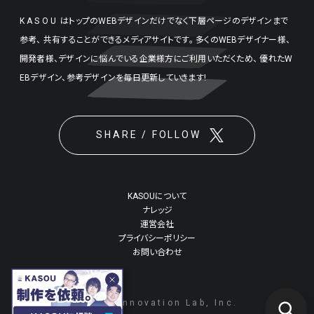
検索エリア
KASOU
はトップのWEBデザインだけでなく下層ページのデザインまで
リピートアニメーション
ローディング
333
82
参考、
共有することができるメディアサイトです。
多くのWEBデザイナー様、
ハンバーガーメニュー
検索エリア
235
58
開発者様、デザインに悩んでいる企業様方にご利用いただくため、
優れたW
EBデザイン、参考デザインを毎日更新していきます!
下層ページ
Aboutページ
メニュー
626
55
SHARE / FOLLOW
投稿一覧(記事/商品など)
料金表
597
46
投稿詳細(記事/商品など)
規約/法律に基づく表記
521
43
KASOUについて
ナレッジ
サービス紹介
CSR
431
38
運営会社
プライバシーポリシー
お問い合わせ
カート
270
34
お問い合わせ
採用サイト
ローディング
160
32
©2026 Innovation Lab, Inc.
プライバシーポリシー
ログイン
125
28