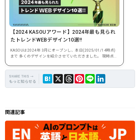
【2024 KASOUアワード】2024年最も見られ
たトレンドWEBデザイン10選!!
KASOUは2024年 3月にオープンし、本日(2025/01/14時点)
まで 多くのデザインを紹介させていただきました。 現時点で
紹介したWEBデ...
もっと知らせる
保
Hate
Thre
Link
X
LINE
存
na
ads
edIn
関連記事