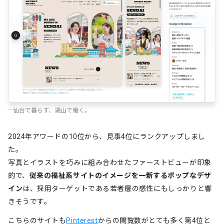
仙台で暮らす、湖山で働く。
2024年アワードの10位から、見事4位にランクアップしまし
た。
写真とイラストを巧みに組み合わせたファーストビューが印象
的で、
従来の福祉系サイトのイメージを一新するポップなデザ
イン
は、採用ターゲットである若者層の感性にもしっかりと響
きそうです。
こちらのサイトも
Pinterest
からの閲覧数がとても多く第4位と