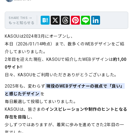
もっと知らせる
保
Hate
Thre
Link
X
LINE
KASOUは2024年3月にオープンし、
存
na
ads
edIn
本日（2026/01/14時点）まで、数多くのWEBデザインをご紹
介してまいりました。
2年目を迎えた現在、KASOUで紹介したWEBデザインは
約1,00
0サイト
!!
日々、KASOUをご利用いただきありがとうございました。
2025年も、変わらず
現役のWEBデザイナーの視点で「良い」
と感じたデザイン
を
毎日厳選して投稿してまいりました。
KASOUは、皆さまの
インスピレーションや制作のヒントとなる
存在を目指
し、
少しずつではありますが、着実に歩みを進めてきた2年目の一
年でした。