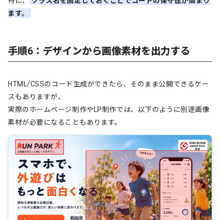
特に、
クラス名を固定しておくことでコードの保守性が高まり
- 添付画像の見え方を基準にしてください。

- 横幅1440px前後の画面で自然に見えるようにしてください。

ます。
- コンテンツは中央に配置してください。

- 余白を広めに取り、情報を詰め込みすぎないでください。

- 問題カードは画像の見え方に合わせて横並びで配置してくださ
い。

手順6：デザインから画像素材を出力する
---

HTML/CSSのコード生成ができたら、そのまま公開できるケー
## スマホ

スもありますが、
- スマホでも読みやすいように縦並びへ調整してください。

実際のホームページ制作やLP制作では、以下のように別途画像
- 見出しが長い場合は自然に改行してください。

素材が必要になることもあります。
- カード同士の間隔をしっかり空けてください。

- 文字が小さくなりすぎないようにしてください。

- CTAや次セクションへの流れを邪魔しない構成にしてください。

---

# 動き

## 表示時

- 下からふわっと表示される程度の控えめな動きにしてください。
