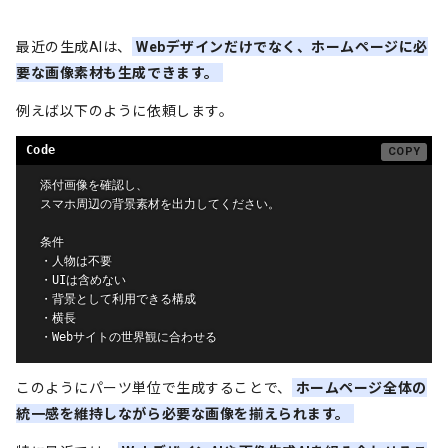
2. CSS または SCSS

3. 必要であればJavaScript

最近の生成AIは、
Webデザインだけでなく、ホームページに必
4. スマホ表示時の調整も含めたコード

要な画像素材も生成できます。
5. 画像から読み取った内容の簡単な説明

6. 実装時に必要な画像やアイコンの説明

例えば以下のように依頼します。
---

# 最終チェック

添付画像を確認し、

スマホ周辺の背景素材を出力してください。

- [ ] 添付画像の内容を読み取れている

- [ ] HTML、SCSSにはセクション単位でコメントが記述されてい
条件

る

・人物は不要

- [ ] 余白が十分にある

・UIは含めない

- [ ] スマホでも読みやすい

・背景として利用できる構成

- [ ] カードが見やすい

・横長

- [ ] 次のセクションへ自然につながる

・Webサイトの世界観に合わせる
このようにパーツ単位で生成することで、
ホームページ全体の
統一感を維持しながら必要な画像を揃えられます。