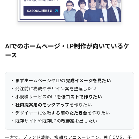
AIでのホームページ・LP制作が向いているケ
ース
まずホームページやLPの
完成イメージを見たい
発注前に構成やデザイン案を整理したい
小規模サービスのLPを
低コストで作りたい
社内提案用のモックアップ
を作りたい
デザイナーに依頼する前の
たたき台
を作りたい
既存サイトや既存LPの
改善案
を出したい
一方で、ブランド戦略、複雑なアニメーション、独自CMS、予