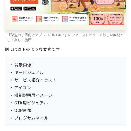
## カードにマウスを乗せた時

- 少し上に浮くようにしてください。

- 影を少し強くしてください。

「架空の子供向けアプリ - RUN PARK」のファーストビューで欲しい素材と
---

して欲しい箇所
# 避けたいこと

例えば以下のような要素です。
- 画像内の文言と大きく異なる内容にする

- 情報を詰め込みすぎる

背景画像
- 過度に文字が小さい、または大きい

キービジュアル
- 余白が狭い

サービス紹介イラスト
- 重い3D演出

アイコン
---

機能説明用イメージ
CTA用ビジュアル
# 納品してほしいもの

OGP画像
以下をセットで出力しzipファイルでダウンロードできるようにし
ブログサムネイル
てください。

1. HTML
