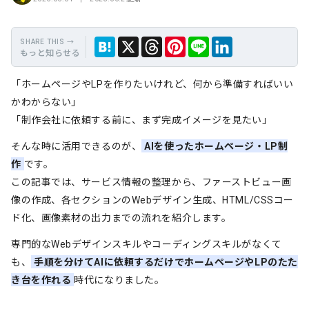
もっと知らせる
保
Hate
Thre
Link
X
LINE
「ホームページやLPを作りたいけれど、何から準備すればいい
存
na
ads
edIn
かわからない」
「制作会社に依頼する前に、まず完成イメージを見たい」
そんな時に活用できるのが、
AIを使ったホームページ・LP制
作
です。
この記事では、サービス情報の整理から、ファーストビュー画
像の作成、各セクションのWebデザイン生成、HTML/CSSコー
ド化、画像素材の出力までの流れを紹介します。
専門的なWebデザインスキルやコーディングスキルがなくて
も、
手順を分けてAIに依頼するだけでホームページやLPのたた
き台を作れる
時代になりました。