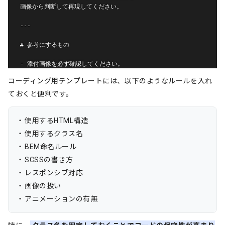
画像から判断して再現してください。

---

# 参考にするもの

- 添付画像を必ず確認してください。

- テキスト内容、見出し、カードの内容、余白、配置、色、装飾は
コーディング用テンプレートには、以下のようなルールを入れ
画像から読み取ってください。

- 画像内に書かれている文言を優先してください。

ておくと便利です。
- 画像から読み取れない箇所は、デザインの流れを崩さない自然な
内容で補完してください。

使用するHTML構造
---

使用するクラス名
BEM命名ルール
# レイアウト方針

SCSSの書き方
## 共通コンテナ

レスポンシブ対応
- コンテナは共通のタグとclassを用意し、横幅上限が1160pxで

画像の扱い
PCでは左右に40px、スマホでは左右に20pxの余白を設定する。

アニメーションの有無
## PC
