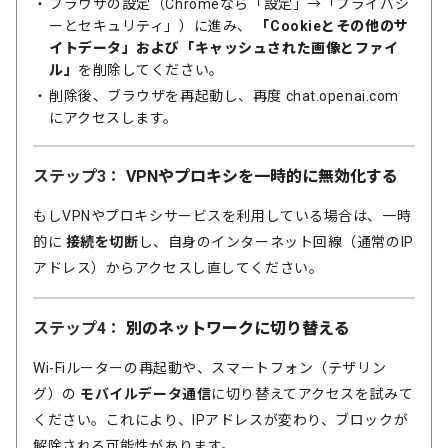
ブラウザの設定（Chromeなら「設定」→「プライバシ
ーとセキュリティ」）に進み、
「Cookieとその他のサ
イトデータ」および「キャッシュされた画像とファイ
ル」
を削除してください。
削除後、ブラウザを再起動し、再度 chat.openai.com
にアクセスします。
ステップ3：
VPNやプロキシを一時的に無効化する
もしVPNやプロキシサービスを利用している場合は、一時
的に
接続を切断
し、自身のインターネット回線（通常のIP
アドレス）からアクセスし直してください。
ステップ4：
別のネットワークに切り替える
Wi-Fiルーターの再起動や、スマートフォン（テザリン
グ）の
モバイルデータ通信
に切り替えてアクセスを試みて
ください。これにより、IPアドレスが変わり、ブロックが
解除される可能性があります。