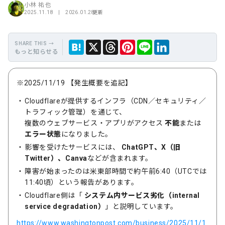
小林 祐也
2025.11.18 | 2026.01.28
更新
もっと知らせる
保
Hate
Thre
Link
X
LINE
存
na
ads
edIn
※2025/11/19 【発生概要を追記】
Cloudflareが提供するインフラ（CDN／セキュリティ／
トラフィック管理）を通じて、
複数のウェブサービス・アプリがアクセス
不能
または
エラー状態
になりました。
影響を受けたサービスには、
ChatGPT、X（旧
Twitter）、Canva
などが含まれます。
障害が始まったのは米東部時間で約午前6:40（UTCでは
11:40頃）という報告があります。
Cloudflare側は「
システム内サービス劣化（internal
service degradation）
」と説明しています。
https://www.washingtonpost.com/business/2025/11/1