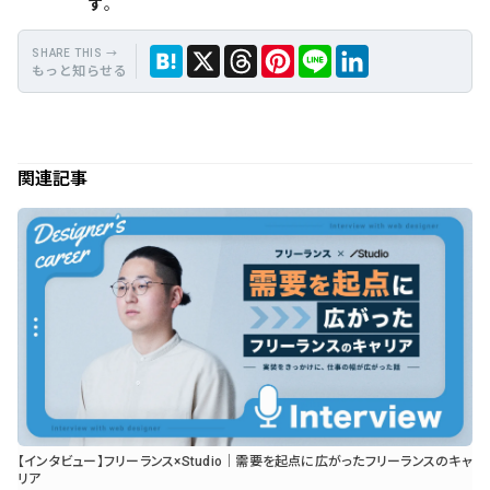
す
。
もっと知らせる
保
Hate
Thre
Link
X
LINE
存
na
ads
edIn
関連記事
【インタビュー】フリーランス×Studio｜需要を起点に広がったフリーランスのキャ
リア