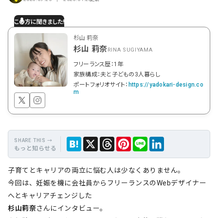
杉山 莉奈
杉山 莉奈
RINA SUGIYAMA
フリーランス歴：1年
家族構成：夫と子どもの3人暮らし
ポートフォリオサイト：
https://yadokari-design.co
m
もっと知らせる
保
Hate
Thre
Link
X
LINE
子育てとキャリアの両立に悩む人は少なくありません。
存
na
ads
edIn
今回は、妊娠を機に会社員からフリーランスのWebデザイナー
へとキャリアチェンジした
杉山莉奈
さんにインタビュー。