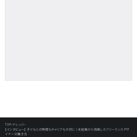
TOP
›
ナレッジ
›
【インタビュー】 子どもとの時間もキャリアも大切に | 未経験から挑戦したフリーランスデザ
イナーの働き方