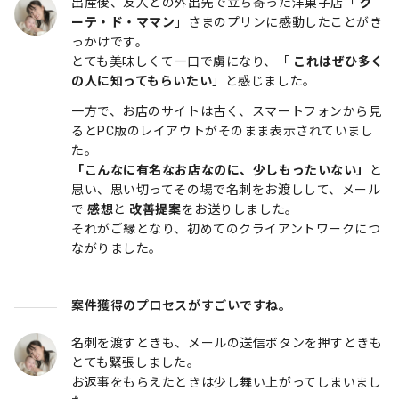
出産後、友人との外出先で立ち寄った洋菓子店「
グ
ーテ・ド・ママン
」さまのプリンに感動したことがき
っかけです。
とても美味しくて一口で虜になり、「
これはぜひ多く
の人に知ってもらいたい
」と感じました。
一方で、お店のサイトは古く、スマートフォンから見
るとPC版のレイアウトがそのまま表示されていまし
た。
「こんなに有名なお店なのに、少しもったいない」
と
思い、思い切ってその場で名刺をお渡しして、メール
で
感想
と
改善提案
をお送りしました。
それがご縁となり、初めてのクライアントワークにつ
ながりました。
案件獲得のプロセスがすごいですね。
名刺を渡すときも、メールの送信ボタンを押すときも
とても緊張しました。
お返事をもらえたときは少し舞い上がってしまいまし