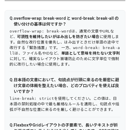
overflow-wrap: break-word と word-break: break-all の
使い分けの基準は何ですか？
overflow-wrap: break-word
は、通常の文章やURLな
ど、
可読性を維持したいがはみ出しを防ぎたい場合
に使用しま
す。自然な改行位置を優先し、はみ出すときだけ単語の途中で
改行する「緊急措置」です。 一方、
word-break: break-a
ll
は、ファイル名やIDなど、
単語として意味を持たない文字列
に対して、確実なレイアウト崩壊防止のために文字単位で強制
的に改行したい場合に使用します。
日本語の文書において、句読点が行頭に来るのを厳密に避
け文章の体裁を整えたい場合、どのプロパティを使えば良
いですか？
line-break: strict
を使用してください。この値は、日
本語の禁則処理の中で最も厳格なルールを適用し、句読点や括
弧が不自然な位置に来るのを厳しく避けることができます。
FlexboxやGridレイアウトの子要素で、長いテキストが折