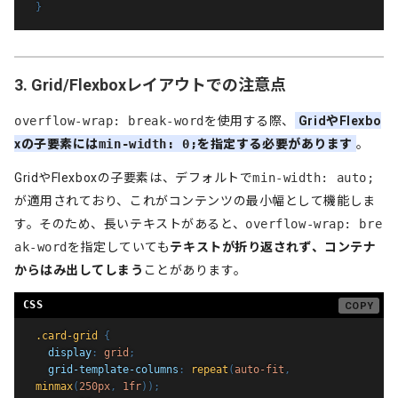
}
3. Grid/Flexboxレイアウトでの注意点
overflow-wrap: break-word
を使用する際、
GridやFlexbo
xの子要素には
min-width: 0;
を指定する必要があります
。
GridやFlexboxの子要素は、デフォルトで
min-width: auto;
が適用されており、これがコンテンツの最小幅として機能しま
す。そのため、長いテキストがあると、
overflow-wrap: bre
ak-word
を指定していても
テキストが折り返されず、コンテナ
からはみ出してしまう
ことがあります。
.card-grid
{
display
:
 grid
;
grid-template-columns
:
repeat
(
auto-fit
,
minmax
(
250px
,
 1fr
)
)
;