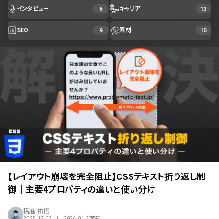
インタビュー
キャリア
6
12
SEO
素材
9
10
【レイアウト崩壊を完全阻止】CSSテキスト折り返し制
御｜主要4プロパティの違いと使い分け
播磨 佑悟
2025.12.02 | 2026.01.23
更新