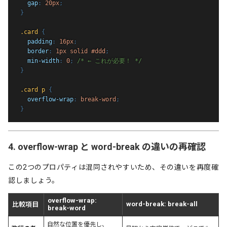
gap
:
 20px
;
}
.card
{
padding
:
 16px
;
border
:
 1px solid #ddd
;
min-width
:
 0
;
/* ← これが必要！ */
}
.card p
{
overflow-wrap
:
 break-word
;
}
4. overflow-wrap と word-break の違いの再確認
この2つのプロパティは混同されやすいため、その違いを再度確
認しましょう。
overflow-wrap:
word-break: break-all
比較項目
break-word
自然な位置を優先し、