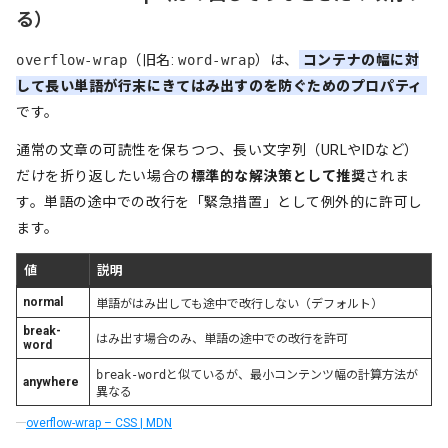
る）
overflow-wrap
（旧名:
word-wrap
）は、
コンテナの幅に対
して長い単語が行末にきてはみ出すのを防ぐためのプロパティ
です。
通常の文章の可読性を保ちつつ、長い文字列（URLやIDなど）
だけを折り返したい場合の
標準的な解決策として推奨
されま
す。単語の途中での改行を「緊急措置」として例外的に許可し
ます。
値
説明
normal
単語がはみ出しても途中で改行しない（デフォルト）
break-
はみ出す場合のみ、単語の途中での改行を許可
word
break-word
と似ているが、最小コンテンツ幅の計算方法が
anywhere
異なる
overflow-wrap – CSS | MDN