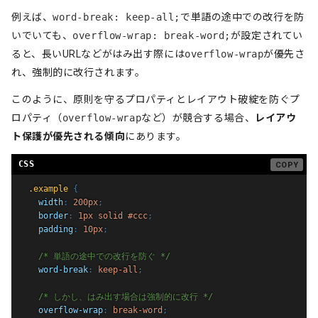
例えば、
word-break: keep-all;
で単語の途中での改行を防
いでいても、
overflow-wrap: break-word;
が設定されてい
ると、長いURLなどがはみ出す際には
overflow-wrap
が優先さ
れ、強制的に改行されます。
このように、原則を守るプロパティとレイアウト破綻を防ぐプ
ロパティ（
overflow-wrap
など）が競合する場合、
レイアウ
ト保護が優先される傾向
にあります。
.example
{
width
:
 200px
;
border
:
 1px solid #ccc
;
padding
:
 10px
;
/* 単語の途中での改行を防ぐ */
word-break
:
 keep-all
;
/* しかし、はみ出す場合は強制的に改行 */
overflow-wrap
:
 break-word
;