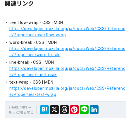
関連リンク
overflow-wrap - CSS | MDN
https://developer.mozilla.org/ja/docs/Web/CSS/Referenc
e/Properties/overflow-wrap
word-break - CSS | MDN
https://developer.mozilla.org/ja/docs/Web/CSS/Referenc
e/Properties/word-break
line-break - CSS | MDN
https://developer.mozilla.org/ja/docs/Web/CSS/Referenc
e/Properties/line-break
text-wrap - CSS | MDN
https://developer.mozilla.org/ja/docs/Web/CSS/Referenc
e/Properties/text-wrap
もっと知らせる
保
Hate
Thre
Link
X
LINE
存
na
ads
edIn