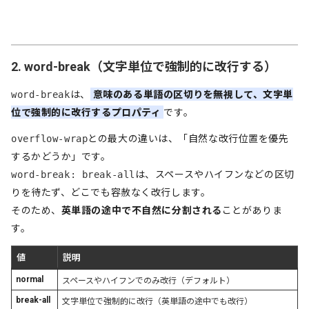
2. word-break（文字単位で強制的に改行する）
word-break
は、
意味のある単語の区切りを無視して、文字単
位で強制的に改行するプロパティ
です。
overflow-wrap
との最大の違いは、「自然な改行位置を優先
するかどうか」です。
word-break: break-all
は、スペースやハイフンなどの区切
りを待たず、どこでも容赦なく改行します。
そのため、
英単語の途中で不自然に分割される
ことがありま
す。
値
説明
normal
スペースやハイフンでのみ改行（デフォルト）
break-all
文字単位で強制的に改行（英単語の途中でも改行）