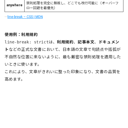
禁則処理を完全に無視し、どこでも改行可能に（オーバーフ
anywhere
ロー回避を最優先）
line-break – CSS | MDN
使用例：利用規約
line-break: strict
は、
利用規約
、
記事本文
、
ドキュメン
ト
などの正式な文書において、日本語の文章で句読点や括弧が
不自然な位置に来ないように、最も厳密な禁則処理を適用した
いときに使います。
これにより、文章がきれいに整った印象になり、文書の品質を
高めます。