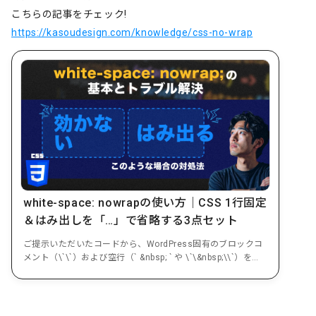
こちらの記事をチェック!
https://kasoudesign.com/knowledge/css-no-wrap
white-space: nowrapの使い方｜CSS 1行固定
＆はみ出しを「…」で省略する3点セット
ご提示いただいたコードから、WordPress固有のブロックコ
メント（\`\`）および空行（` &nbsp; ` や \`\&nbsp;\\`）を削
除し、...