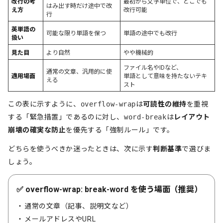
改行の考
最初から文字単位で、どこでも
はみ出す時だけ途中で改
え方
改行可能
行
英単語の
可能な限り単語を保つ
単語の途中でも改行
扱い
見た目
より自然
やや機械的
ファイル名やIDなど、
通常の文章、汎用的に使
適用場面
単語として意味を持たないテキ
える
スト
この表に示すように、
overflow-wrap
は
可読性の維持
を重視
する「緊急措置」であるのに対し、
word-break
は
レイアウト
崩壊の確実な防止
を優先する「強制ルール」です。
どちらを使うべきか迷ったときは、次に示す
判断基準
で選びま
しょう。
✅ overflow-wrap: break-word を使う場面（推奨）
通常の文章（記事、説明文など）
メールアドレスやURL