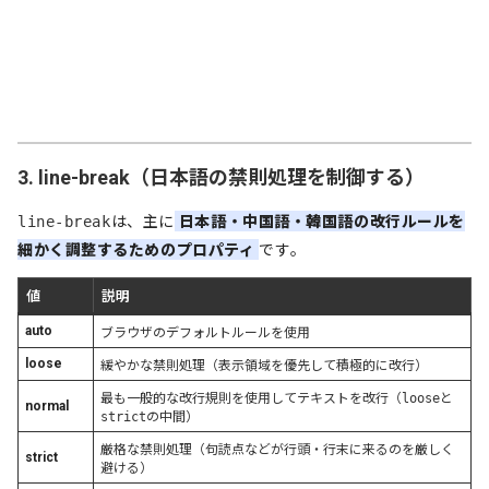
3. line-break（日本語の禁則処理を制御する）
line-break
は、主に
日本語・中国語・韓国語の改行ルールを
細かく調整するためのプロパティ
です。
値
説明
auto
ブラウザのデフォルトルールを使用
loose
緩やかな禁則処理（表示領域を優先して積極的に改行）
最も一般的な改行規則を使用してテキストを改行（
loose
と
normal
strict
の中間）
厳格な禁則処理（句読点などが行頭・行末に来るのを厳しく
strict
避ける）