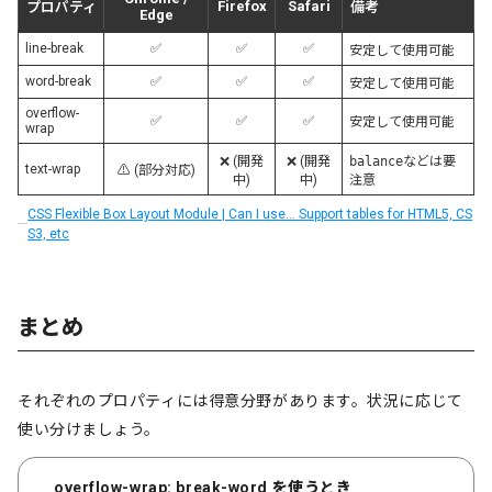
Firefox
Safari
プロパティ
備考
Edge
line-break
✅
✅
✅
安定して使用可能
word-break
✅
✅
✅
安定して使用可能
overflow-
✅
✅
✅
安定して使用可能
wrap
❌ (開発
❌ (開発
balance
などは要
text-wrap
⚠️ (部分対応)
中)
中)
注意
CSS Flexible Box Layout Module | Can I use… Support tables for HTML5, CS
S3, etc
まとめ
それぞれのプロパティには得意分野があります。状況に応じて
使い分けましょう。
overflow-wrap
: break-word
を使うとき