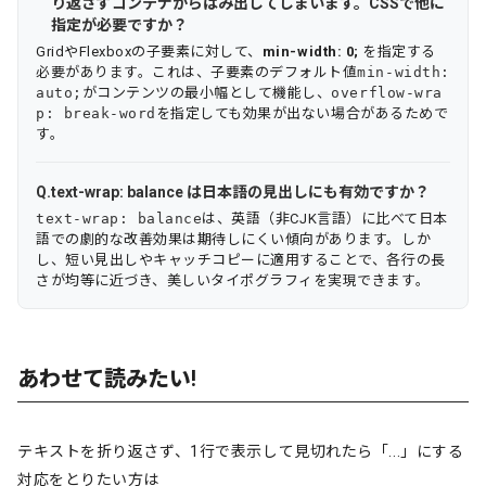
り返さずコンテナからはみ出してしまいます。CSSで他に
指定が必要ですか？
GridやFlexboxの子要素に対して、
min-width: 0;
を指定する
必要があります。これは、子要素のデフォルト値
min-width:
auto;
がコンテンツの最小幅として機能し、
overflow-wra
p: break-word
を指定しても効果が出ない場合があるためで
す。
text-wrap: balance は日本語の見出しにも有効ですか？
text-wrap: balance
は、英語（非CJK言語）に比べて日本
語での劇的な改善効果は期待しにくい傾向があります。しか
し、短い見出しやキャッチコピーに適用することで、各行の長
さが均等に近づき、美しいタイポグラフィを実現できます。
あわせて読みたい!
テキストを折り返さず、1行で表示して見切れたら「...」にする
対応をとりたい方は