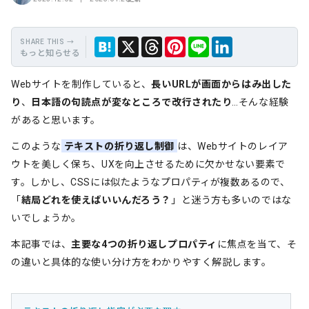
もっと知らせる
保
Hate
Thre
Link
X
LINE
Webサイトを制作していると、
長いURLが画面からはみ出した
存
na
ads
edIn
り
、
日本語の句読点が変なところで改行されたり
…そんな経験
があると思います。
このような
テキストの折り返し制御
は、Webサイトのレイア
ウトを美しく保ち、UXを向上させるために欠かせない要素で
す。しかし、CSSには似たようなプロパティが複数あるので、
「
結局どれを使えばいいんだろう？
」と迷う方も多いのではな
いでしょうか。
本記事では、
主要な4つの折り返しプロパティ
に焦点を当て、そ
の違いと具体的な使い分け方をわかりやすく解説します。