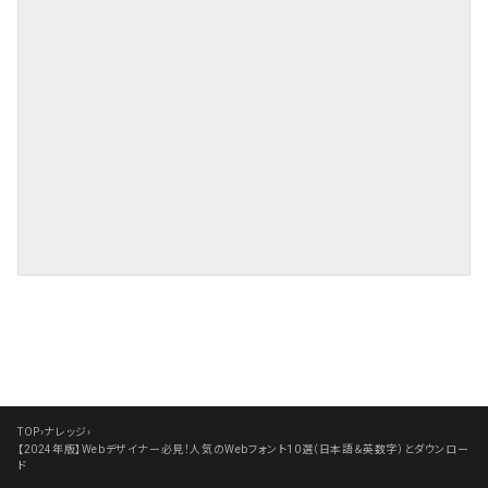
TOP
›
ナレッジ
›
【2024年版】Webデザイナー必見！人気のWebフォント10選（日本語＆英数字）とダウンロー
ド