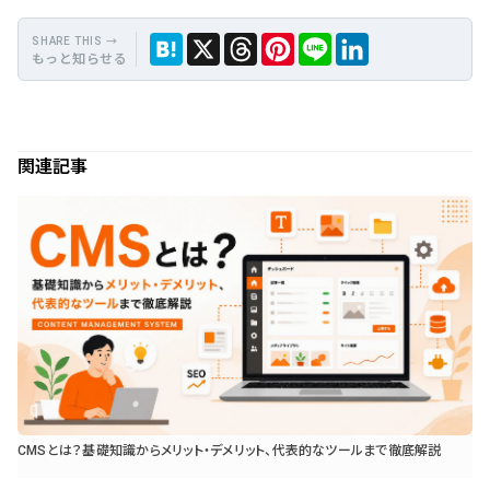
もっと知らせる
保
Hate
Thre
Link
X
LINE
存
na
ads
edIn
関連記事
CMSとは？基礎知識からメリット・デメリット、代表的なツールまで徹底解説