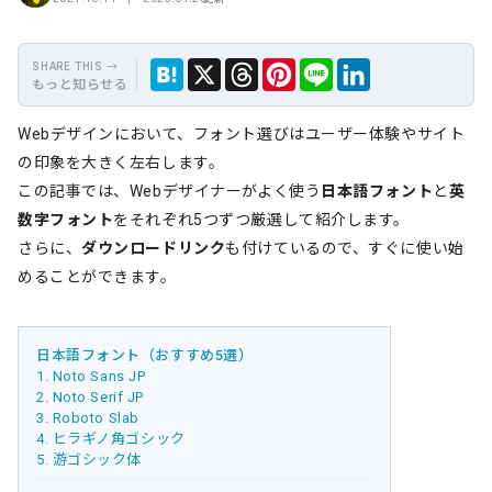
もっと知らせる
保
Hate
Thre
Link
X
LINE
Webデザインにおいて、フォント選びはユーザー体験やサイト
存
na
ads
edIn
の印象を大きく左右します。
この記事では、Webデザイナーがよく使う
日本語フォント
と
英
数字フォント
をそれぞれ5つずつ厳選して紹介します。
さらに、
ダウンロードリンク
も付けているので、すぐに使い始
めることができます。
日本語フォント（おすすめ5選）
1. Noto Sans JP
2. Noto Serif JP
3. Roboto Slab
4. ヒラギノ角ゴシック
5. 游ゴシック体