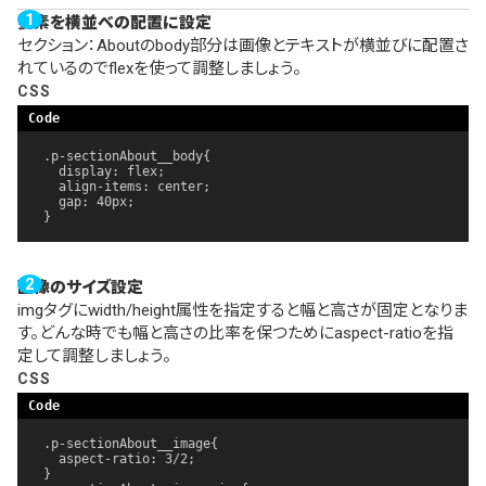
要素を横並べの配置に設定
セクション：Aboutのbody部分は画像とテキストが横並びに配置さ
れているのでflexを使って調整しましょう。
CSS
.p-sectionAbout__body{

  display: flex;

  align-items: center;

  gap: 40px;

}
画像のサイズ設定
imgタグにwidth/height属性を指定すると幅と高さが固定となりま
す。どんな時でも幅と高さの比率を保つためにaspect-ratioを指
定して調整しましょう。
CSS
.p-sectionAbout__image{

  aspect-ratio: 3/2;

}
