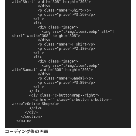
alt="Shirt" width="308" height="308">

            </div>

            <p class="name">Shirt</p>

            <p class="price">¥3,560</p>

          </li>

          <li>

            <div class="image">

              <img src="./img/item3.webp" alt="T 
shirt" width="308" height="308">

            </div>

            <p class="name">T shirt</p>

            <p class="price">¥2,180</p>

          </li>

          <li>

            <div class="image">

              <img src="./img/item4.webp" 
alt="Sandal" width="308" height="308">

            </div>

            <p class="name">Sandal</p>

            <p class="price">¥3,890</p>

          </li>

        </ul>

        <div class="c-buttonWrap--right">

          <a href="" class="c-button c-button--
arrow">Online Shop</a>

        </div>

      </div>

    </section>

  </main>
コーディング後の画面