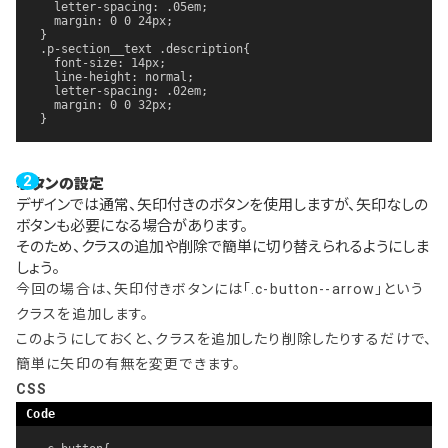
  letter-spacing: .05em;

  margin: 0 0 24px;

}

.p-section__text .description{

  font-size: 14px;

  line-height: normal;

  letter-spacing: .02em;

  margin: 0 0 32px;

}
ボタンの設定
デザインでは通常、矢印付きのボタンを使用しますが、矢印なしの
ボタンも必要になる場合があります。
そのため、クラスの追加や削除で簡単に切り替えられるようにしま
しょう。
今回の場合は、矢印付きボタンには「.c-button--arrow」という
クラスを追加します。
このようにしておくと、クラスを追加したり削除したりするだけで、
簡単に矢印の有無を変更できます。
CSS