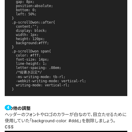
  gap: 8px;

  position:absolute;

  bottom: 0;

  left: 50%;

}

.p-scrollDwon::after{

  content:"";

  display: block;

  width: 1px;

  height: 120px;

  background:#fff;

}

.p-scrollDwon span{

  color: #fff;

  font-size: 14px;

  line-height: 1;

  letter-spacing: .08em;

  /*縦書き設定*/

  -ms-writing-mode: tb-rl;

  -webkit-writing-mode: vertical-rl;

  writing-mode: vertical-rl;

}
その他の調整
ヘッダーのフォントやロゴのカラーが白なので、目立たせるために
使用していた「background-color: #ddd;」を削除しましょう。
CSS