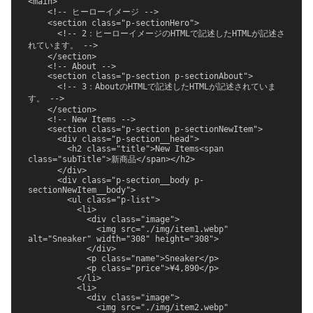
<main>

    <!-- ヒーローイメージ -->

    <section class="p-sectionHero">

      <!-- 2：ヒーローイメージのHTMLで記述したHTMLが記述さ
れています。 -->

    </section>

    <!-- About -->

    <section class="p-section p-sectionAbout">

      <!-- 3：AboutのHTMLで記述したHTMLが記述されていま
す。 -->

    </section>

    <!-- New Items -->

    <section class="p-section p-sectionNewItem">

      <div class="p-section__head">

        <h2 class="title">New Items<span 
class="subTitle">新商品</span></h2>

      </div>

      <div class="p-section__body p-
sectionNewItem__body">

        <ul class="p-list">

          <li>

            <div class="image">

              <img src="./img/item1.webp" 
alt="Sneaker" width="308" height="308">

            </div>

            <p class="name">Sneaker</p>

            <p class="price">¥4,890</p>

          </li>

          <li>

            <div class="image">

              <img src="./img/item2.webp" 