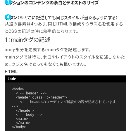
セクションのコンテンツの余白とテキストのサイズ
ボタン
（※どこに記述しても同じスタイルが当たるようにする）
共通の要素は4つあり、同じHTMLの構成やクラス名を使用する
とCSSの記述の時に効率的になります。
1：mainタグの記述
body部分を定義するmainタグを記述します。
mainタグでは特に、余白やレイアウトのスタイルを記述しないた
め、クラス名はあってもなくても構いません。
HTML
<body>

  <!-- header -->

  <header class="p-header">

    <!-- headerのコーディング解説の内容が記述されています 
-->

  </header>

  <!-- body -->

  <main>

  </main>

</body>