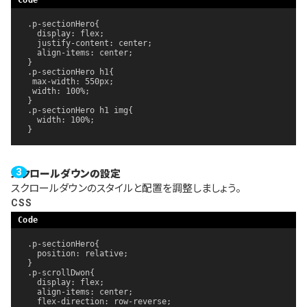
.p-sectionHero{

  display: flex;

  justify-content: center;

  align-items: center;

}

.p-sectionHero h1{

 max-width: 550px;

 width: 100%;

}

.p-sectionHero h1 img{

  width: 100%;

}
スクロールダウンの設定
スクロールダウンのスタイルと配置を調整しましょう。
CSS
.p-sectionHero{

  position: relative;

}

.p-scrollDwon{

  display: flex;

  align-items: center;

  flex-direction: row-reverse;
