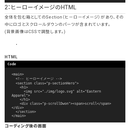
2：ヒーローイメージのHTML
全体を包む箱としてのSection（ヒーローイメージ）があり、その
中にロゴとスクロールダウンのパーツが含まれています。
(背景画像はCSSで調整します。)
HTML
<main>

  <!-- ヒーローイメージ -->

  <section class="p-sectionHero">

    <h1>

      <img src="./img/logo.svg" alt="Eastern 
Apparel">

    </h1>

    <div class="p-scrollDwon"><span>scroll</span>
</div>

  </section>

</main>
コーディング後の画面