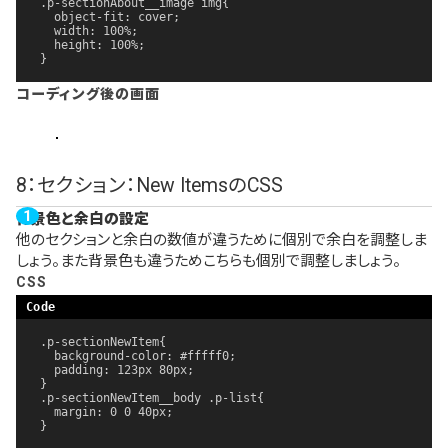
.p-sectionAbout__image img{

  object-fit: cover;

  width: 100%;

  height: 100%;

}
コーディング後の画面
8：セクション：New ItemsのCSS
背景色と余白の設定
他のセクションと余白の数値が違うために個別で余白を調整しま
しょう。また背景色も違うためこちらも個別で調整しましょう。
CSS
.p-sectionNewItem{

  background-color: #fffff0;

  padding: 123px 80px;

}

.p-sectionNewItem__body .p-list{

  margin: 0 0 40px;

}