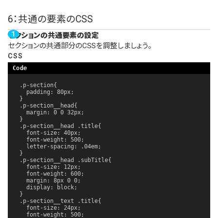
6：共通の要素のCSS
セクションの共通要素の設定
セクションの共通部分のCSSを調整しましょう。
CSS
.p-section{

  padding: 80px;

}

.p-section__head{

  margin: 0 0 32px;

}

.p-section__head .title{

  font-size: 40px;

  font-weight: 500;

  letter-spacing: .04em;

}

.p-section__head .subTitle{

  font-size: 12px;

  font-weight: 600;

  margin: 8px 0 0;

  display: block;

}

.p-section__text .title{

  font-size: 24px;

  font-weight: 500;
