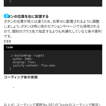
}
ボタンの位置を右に配置する
ボタンの位置が他とは違うため、右寄せに配置されるように調整
しましょう。ボタンは特に他のセクションやページでも使用される
ので、個別のクラス名で指定するよりも共通化していると後々便利
です。
CSS
.c-buttonWrap--right{

  width: 100%;

  display: flex;

  justify-content: flex-end;

}
コーディング後の画面
以上が、コーディング課題No.001の「bodyのコーディング解説」