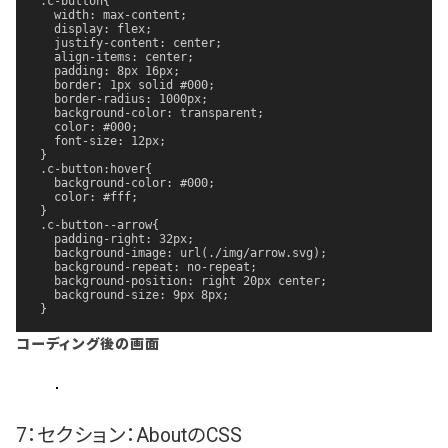
.c-button{

  width: max-content;

  display: flex;

  justify-content: center;

  align-items: center;

  padding: 8px 16px;

  border: 1px solid #000;

  border-radius: 1000px;

  background-color: transparent;

  color: #000;

  font-size: 12px;

}

.c-button:hover{

  background-color: #000;

  color: #fff;

}

.c-button--arrow{

  padding-right: 32px;

  background-image: url(./img/arrow.svg);

  background-repeat: no-repeat;

  background-position: right 20px center;

  background-size: 9px 8px;

}
コーディング後の画面
7：セクション：AboutのCSS