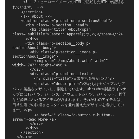
     <!-- 2：ヒーローイメージのHTMLで記述したHTMLが記述さ
れています。 -->

    </section>

    <!-- About -->

    <section class="p-section p-sectionAbout">

      <div class="p-section__head">

        <h2 class="title">About<span 
class="subTitle">Eastern Apparelについて</span></h2>

      </div>

      <div class="p-section__body p-
sectionAbout__body">

        <div class="p-section__image p-
sectionAbout__image">

          <img src="./img/about.webp" alt="" 
width="747" height="496">

        </div>

        <div class="p-section__text">

          <h3 class="title">日常生活を豊かに</h3>

          <p class="description">私たちはカジュアルなア
パレル製品をデザインし、製造しています。<br><br>製品ラインナ
ップにはTシャツ、ジーンズ、スウェットシャツ、ジャケット、帽子
など多岐にわたるアイテムが含まれます。それぞれのアイテムは、
日常生活での快適さとスタイルを兼ね備えたデザインを追求してい
ます。</p>

          <a href="" class="c-button c-button--
arrow">Read More</a>

        </div>

      </div>

    </section>

  </main>