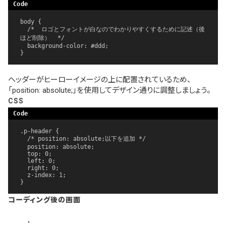
body {

  /*  ロゴとフォントが白なのでわかりやすくするために記述（後
ほど削除）  */

  background-color: #ddd;

}
ヘッダーがヒーローイメージの上に配置されているため、
「position: absolute;」を使用してデザイン通りに調整しましょう。
CSS
.p-header {

  /* position: absolute;以下を追加 */

  position: absolute;

  top: 0;

  left: 0;

  right: 0;

  z-index: 1;

}
コーディング後の画面