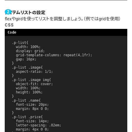
アイテムリストの設定
flexやgirdを使ってリストを調整しましょう。（例ではgridを使用）
CSS
.p-list{

  width: 100%;

  display: grid;

  grid-template-columns: repeat(4,1fr);

  gap: 16px;

}

.p-list .image{

  aspect-ratio: 1/1;

}

.p-list .image img{

  object-fit: cover;

  width: 100%;

  height: 100%;

}

.p-list .name{

  font-size: 20px;

  margin: 8px 0 0;

}

.p-list .price{

  font-size: 14px;

  letter-spacing: .02em;

  margin: 4px 0 0;
