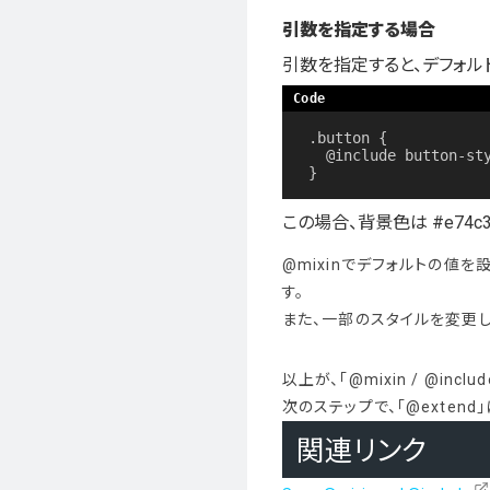
引数を指定する場合
引数を指定すると、デフォル
.button {

  @include button-styles($bg-color: #e74c3c, $padding: 15px);

}
この場合、背景色は #e74c
@mixinでデフォルトの値
す。
また、一部のスタイルを変更
以上が、「@mixin / @inc
次のステップで、「@exten
関連リンク