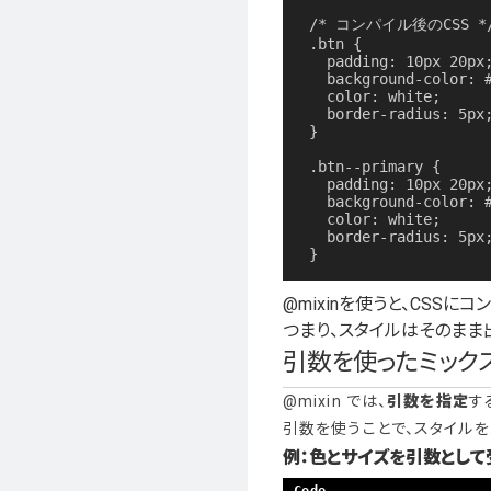
/* コンパイル後のCSS */
.btn {

  padding: 10px 20px;

  background-color: #3498db;

  color: white;

  border-radius: 5px;

}

.btn--primary {

  padding: 10px 20px;

  background-color: #dba134;

  color: white;

  border-radius: 5px;

}
@mixinを使うと、CSSに
つまり、スタイルはそのまま
引数を使ったミック
@mixin では、
引数を指定
す
引数を使うことで、スタイルを
例：色とサイズを引数として