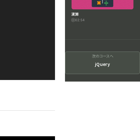
演算
02:54
次のコースへ
jQuery