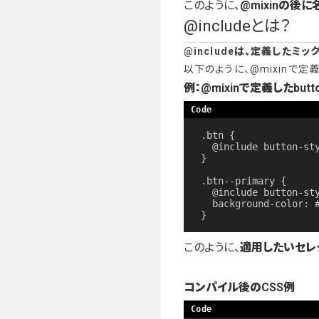
このように、
@mixinの後
@includeとは？
@includeは、定義した
以下のように、@mixinで
例：@mixinで定義したbutto
.btn {

  @include button-styles;

}

.btn--primary {

  @include button-styles;

  background-color: #dba134;

}
このように、
適用したいセレ
コンパイル後のCSS例