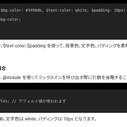
$bg-color: #3498db, $text-color: white, $padding: 10px) 
or、$text-color、$padding を使って、背景色、文字色、パディ
場合
@include を使ってミックスインを呼び出す際に引数を省略するこ
b、文字色は white、パディングは 10px となります。