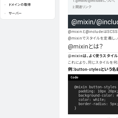
@mixin/@includeについて
ドメインの取得
関連リンク
サーバー
@mixin/@inc
@mixinと@includeは
@mixinでスタイルを定義し
@mixinとは？
@mixinは、よく使うスタ
これにより、同じスタイルを
例：button-stylesとい
@mixin button-styles 
  padding: 10px 20px;

  background-color: #3498db;

  color: white;

  border-radius: 5px;

}