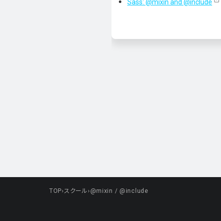
Sass: @mixin and @include
TOP
›
スクール
›
@mixin / @include