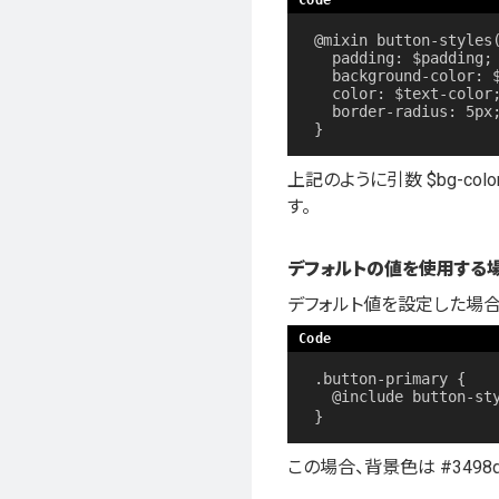
@mixin button-styles(
  padding: $padding;

  background-color: $bg-color;

  color: $text-color;

  border-radius: 5px;

}
上記のように引数 $bg-col
す。
デフォルトの値を使用する
デフォルト値を設定した場合、
.button-primary {

  @include button-styles; // デフォルト値が使われます

}
この場合、背景色は #3498d