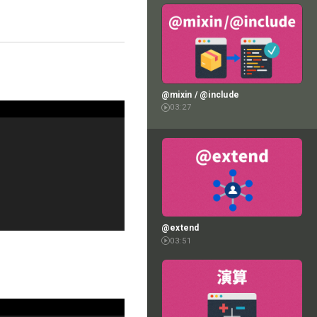
@mixin / @include
03:27
@extend
03:51