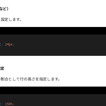
mなど）
を設定します。
t
:
 24px
;
指定
の割合として行の高さを指定します。
t
:
 150%
;