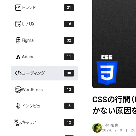
トレンド
21
UI / UX
16
Figma
32
Adobe
11
コーディング
38
WordPress
12
CSSの行間（
インタビュー
6
かない原因
キャリア
12
小林 祐也
2024.12.19 | 20