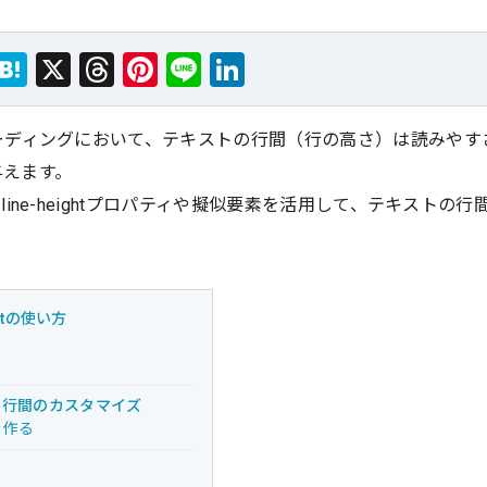
Hate
Thre
Link
保存
X
LINE
ーディングにおいて、テキストの行間（行の高さ）は読みやす
na
ads
edIn
与えます。
line-heightプロパティや擬似要素を活用して、テキストの
。
ghtの使い方
た行間のカスタマイズ
を作る