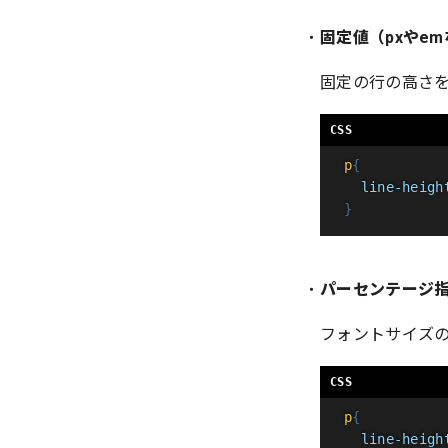
固定値（pxやe
固定の行の高さ
p
{
line-heigh
}
パーセンテージ
フォントサイズ
p
{
line-heigh