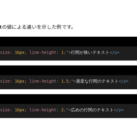
t
の値による違いを示した例です。
size
:
 16px
;
line-height
:
 1
;
"
>
行間が狭いテキスト
</
p
>
size
:
 16px
;
line-height
:
 1.5
;
"
>
適度な行間のテキスト
</
p
>
size
:
 16px
;
line-height
:
 2
;
"
>
広めの行間のテキスト
</
p
>