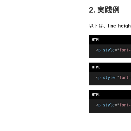
2. 実践例
以下は、
line-heigh
<
p
style
=
"
font-
<
p
style
=
"
font-
<
p
style
=
"
font-