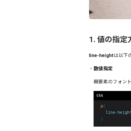
1. 値の指定
line-height
は以下
数値指定
親要素のフォン
p
{
line-heigh
}