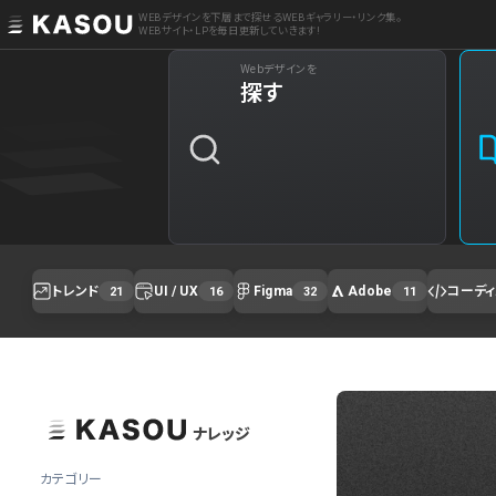
WEBデザインを下層まで探せるWEBギャラリー・リンク集。
WEBサイト・LPを毎日更新していきます!
Webデザインを
探す
トレンド
UI / UX
Figma
Adobe
コーデ
21
16
32
11
ナレッジ
カテゴリー