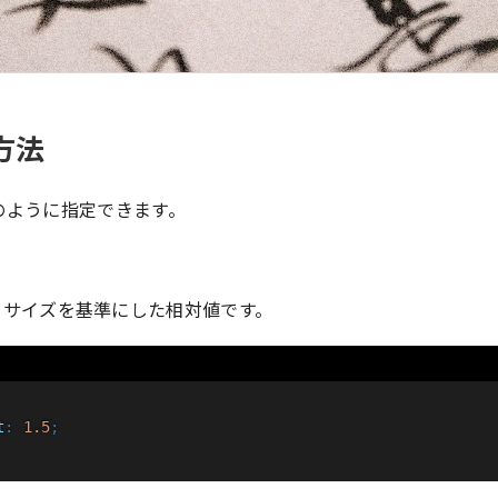
方法
のように指定できます。
トサイズを基準にした相対値です。
t
:
 1.5
;